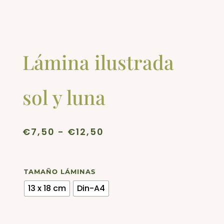
Lámina ilustrada
sol y luna
Rango
€
7,50
-
€
12,50
de
precios:
desde
TAMAÑO LÁMINAS
€7,50
13 x 18 cm
Din-A4
hasta
€12,50